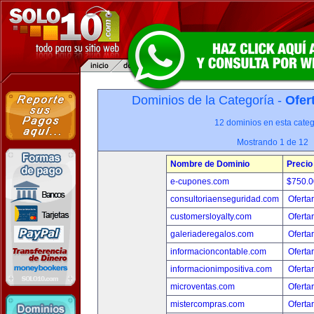
Dominios de la Categoría -
Ofer
12 dominios en esta categ
Mostrando 1 de 12
Nombre de Dominio
Precio
e-cupones.com
$750.
consultoriaenseguridad.com
Oferta
customersloyalty.com
Oferta
galeriaderegalos.com
Oferta
informacioncontable.com
Oferta
informacionimpositiva.com
Oferta
microventas.com
Oferta
mistercompras.com
Oferta