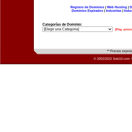
Registro de Dominios
|
Web Hosting
|
D
Dominios Expirados
|
Industrias
|
Indu
Categorías de Dominio:
[Pág. princi
** Precios expre
© 2002/2022 Solo10.com