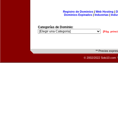
Registro de Dominios
|
Web Hosting
|
D
Dominios Expirados
|
Industrias
|
Indu
Categorías de Dominio:
[Pág. princi
** Precios expre
© 2002/2022 Solo10.com