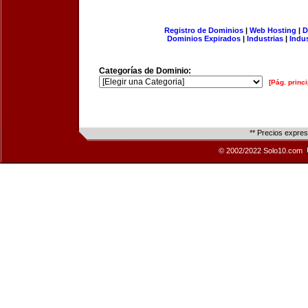
Registro de Dominios
|
Web Hosting
|
D
Dominios Expirados
|
Industrias
|
Indu
Categorías de Dominio:
[Pág. princi
** Precios expre
© 2002/2022 Solo10.com