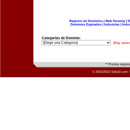
Registro de Dominios
|
Web Hosting
|
D
Dominios Expirados
|
Industrias
|
Indu
Categorías de Dominio:
[Pág. princi
** Precios expre
© 2002/2022 Solo10.com