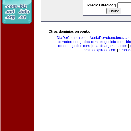
Precio Ofrecido $
Otros dominios en venta:
DiaDeCompra.com
|
VentaDeAutomotores.co
corredordenegocios.com
|
negociofx.com
|
bi
forodenegocios.com
|
rutasdeargentina.com
|
dominioexpirado.com
|
etransp