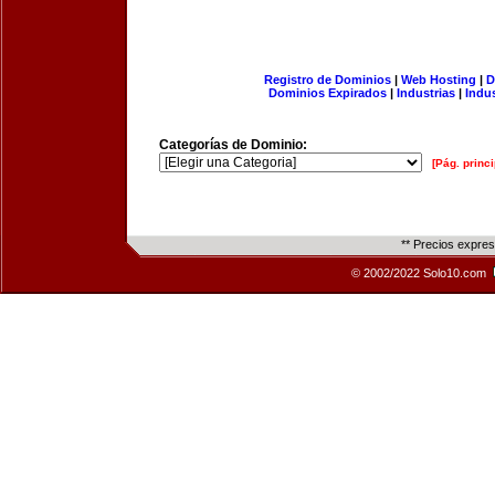
Registro de Dominios
|
Web Hosting
|
D
Dominios Expirados
|
Industrias
|
Indu
Categorías de Dominio:
[Pág. princi
** Precios expre
© 2002/2022 Solo10.com