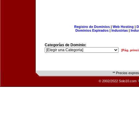
Registro de Dominios
|
Web Hosting
|
D
Dominios Expirados
|
Industrias
|
Indu
Categorías de Dominio:
[Pág. princi
** Precios expre
© 2002/2022 Solo10.com