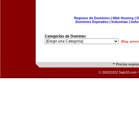
Registro de Dominios
|
Web Hosting
|
D
Dominios Expirados
|
Industrias
|
Indu
Categorías de Dominio:
[Pág. princi
** Precios expre
© 2002/2022 Solo10.com