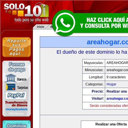
areahogar.c
El dueño de este dominio lo ha
Mayusculas:
AREAHOGAR
Minusculas:
areahogar.c
Longitud:
9 caracteres
Categorias:
Hogar
Precio:
Realizar una 
Visitar!
areahogar.c
Serán consideradas ofer
Realizar una Oferta