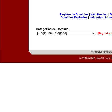
Registro de Dominios
|
Web Hosting
|
D
Dominios Expirados
|
Industrias
|
Indu
Categorías de Dominio:
[Pág. princi
** Precios expre
© 2002/2022 Solo10.com