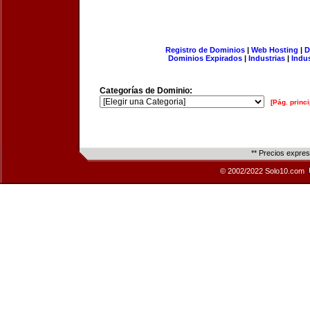
Registro de Dominios
|
Web Hosting
|
D
Dominios Expirados
|
Industrias
|
Indu
Categorías de Dominio:
[Pág. princi
** Precios expre
© 2002/2022 Solo10.com