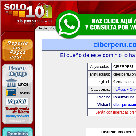
ciberperu.c
El dueño de este dominio lo ha
Mayusculas:
CIBERPERU
Minusculas:
ciberperu.co
Longitud:
9 caracteres
Categorias:
PaÃ­ses y Ci
Precio:
Realizar una 
Visitar!
ciberperu.c
Serán consideradas ofer
Realizar una Oferta