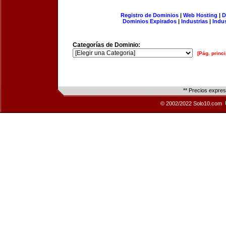
Registro de Dominios
|
Web Hosting
|
D
Dominios Expirados
|
Industrias
|
Indu
Categorías de Dominio:
[Pág. princi
** Precios expre
© 2002/2022 Solo10.com