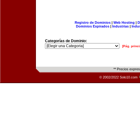
Registro de Dominios
|
Web Hosting
|
D
Dominios Expirados
|
Industrias
|
Indu
Categorías de Dominio:
[Pág. princi
** Precios expre
© 2002/2022 Solo10.com