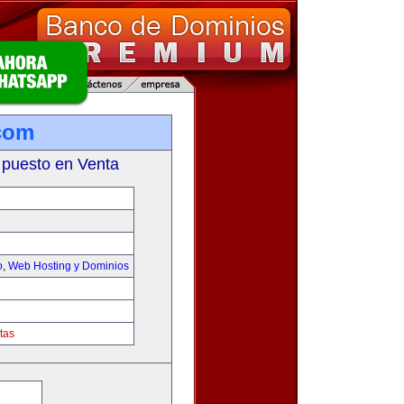
com
 puesto en Venta
o
,
Web Hosting y Dominios
tas