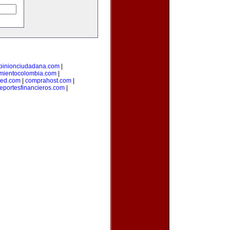
pinionciudadana.com
|
mientocolombia.com
|
red.com
|
comprahost.com
|
reportesfinancieros.com
|