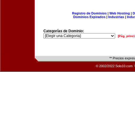
Registro de Dominios
|
Web Hosting
|
D
Dominios Expirados
|
Industrias
|
Indu
Categorías de Dominio:
[Pág. princi
** Precios expre
© 2002/2022 Solo10.com