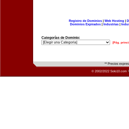
Registro de Dominios
|
Web Hosting
|
D
Dominios Expirados
|
Industrias
|
Indu
Categorías de Dominio:
[Pág. princi
** Precios expre
© 2002/2022 Solo10.com