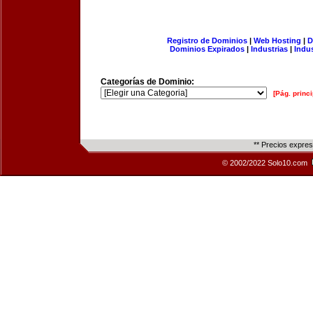
Registro de Dominios
|
Web Hosting
|
D
Dominios Expirados
|
Industrias
|
Indu
Categorías de Dominio:
[Pág. princi
** Precios expre
© 2002/2022 Solo10.com