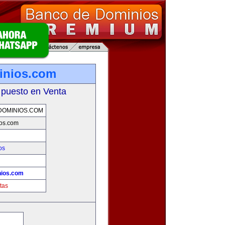
inios.com
 puesto en Venta
OMINIOS.COM
ios.com
os
nios.com
tas