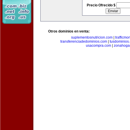
Precio Ofrecido $
Otros dominios en venta:
suplementosnutricion.com
|
trafficmo
transferenciadedominios.com
|
tusdominios
usacompra.com
|
zonahoga