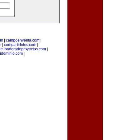
om
|
campoenventa.com
|
m
|
compartirfotos.com
|
ncubadoradeproyectos.com
|
idominio.com
|