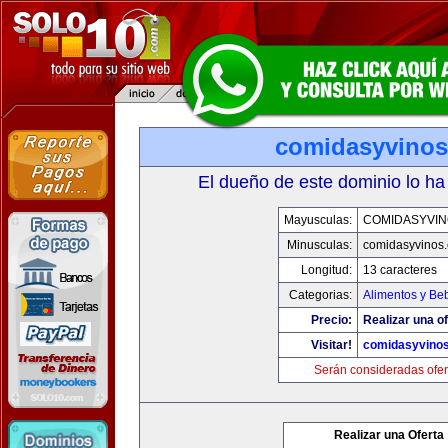
comidasyvino
El dueño de este dominio lo ha
Mayusculas:
COMIDASYVIN
Minusculas:
comidasyvinos
Longitud:
13 caracteres
Categorias:
Alimentos y Be
Precio:
Realizar una of
Visitar!
comidasyvino
Serán consideradas ofer
Realizar una Oferta