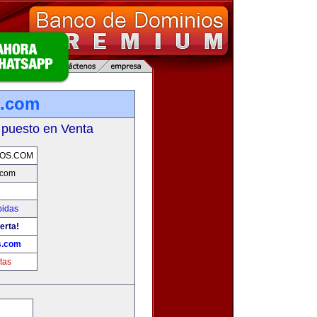
s.com
 puesto en Venta
OS.COM
.com
bidas
erta!
s.com
tas